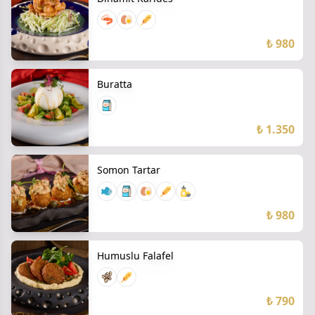
₺ 980
Buratta
₺ 1.350
Somon Tartar
₺ 980
Humuslu Falafel
₺ 790