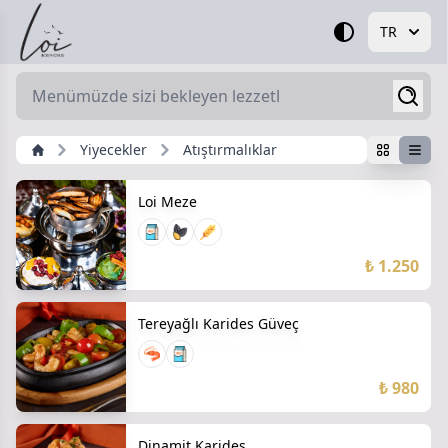
TR
Yiyecekler
Atıştırmalıklar
Loi Meze
₺ 1.250
Tereyağlı Karides Güveç
₺ 980
Dinamit Karides